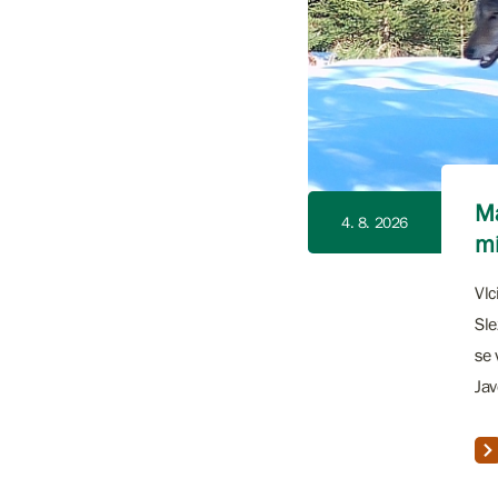
Ma
4. 8. 2026
mí
Vlc
Sle
se 
Jav