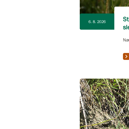
St
6. 8. 2026
sl
Nav