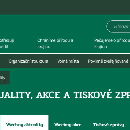
otřebuji
Chráníme přírodu a
Pečujeme o přírodu
yřídit
krajinu
krajinu
Organizační struktura
Volná místa
Povinně zveřejňované
ity
UALITY, AKCE A TISKOVÉ ZP
Všechny aktuality
Všechny akce
Tiskové zprávy