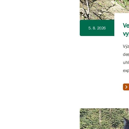
Ve
5. 8. 2026
vy
Výz
des
uhl
exp