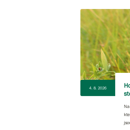
Ho
4. 8. 2026
st
Na 
kte
jso