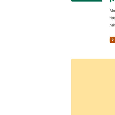
Moh
dat
nár