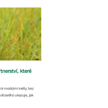
nerství, které
ými modrými květy, bez
hořcového ukazuje, jak