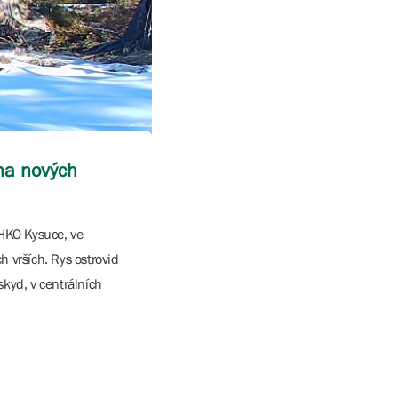
 na nových
CHKO Kysuce, ve
h vrších. Rys ostrovid
skyd, v centrálních