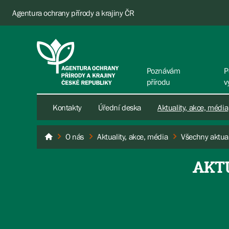
Agentura ochrany přírody a krajiny ČR
Poznávám
P
přírodu
v
Kontakty
Úřední deska
Aktuality, akce, média
O nás
Aktuality, akce, média
Všechny aktual
AOPK ČR
AKT