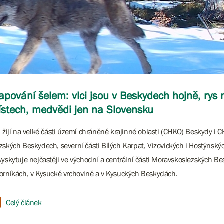
pování šelem: vlci jsou v Beskydech hojně, rys
stech, medvědi jen na Slovensku
i žijí na velké části území chráněné krajinné oblasti (CHKO) Beskydy i 
zských Beskydech, severní části Bílých Karpat, Vizovických i Hostýnskýc
vyskytuje nejčastěji ve východní a centrální části Moravskoslezských Be
orníkách, v Kysucké vrchovině a v Kysuckých Beskydách.
Celý článek