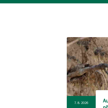
Au
7. 8. 2026
př