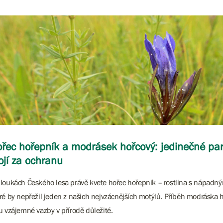
řec hořepník a modrásek hořcový: jedinečné part
ojí za ochranu
loukách Českého lesa právě kvete hořec hořepník – rostlina s nápadn
ré by nepřežil jeden z našich nejvzácnějších motýlů. Příběh modráska 
u vzájemné vazby v přírodě důležité.