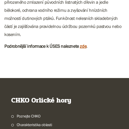
přirozeného zmlazení původních listnatých dřevin a jedle
bělokoré, ochrana vodního režimu a zvyšování hnízdních
možností dutinových ptáků. Funkčnost nelesních skladebných
částí je zajišťována pravidelnou údržbou pozemků pastvou nebo
kosením.
Podrobnější informace k ÚSES naleznete
zde
.
CHKO Orlické hory
Poznejte CHKO
Charakteristika oblasti