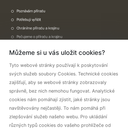
Poznávám přírodu
Potřebuji vyřídit
Chráníme přírodu a krajinu
Pečujeme o přírodu a krajinu
Dokumentujeme přírodu
Můžeme si u vás uložit cookies?
O nás
Tyto webové stránky používají k poskytování
svých služeb soubory Cookies. Technické cookies
zajišťují, aby se webové stránky zobrazovaly
správně, bez nich nemohou fungovat. Analytické
cookies nám pomáhají zjistit, jaké stránky jsou
navštěvovány nejčastěji. To nám pomáhá při
zlepšování služeb našeho webu. Pro ukládání
různých typů cookies do vašeho prohlížeče od