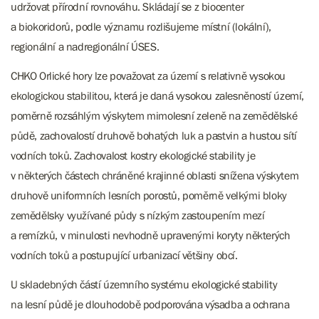
udržovat přírodní rovnováhu. Skládají se z biocenter
a biokoridorů, podle významu rozlišujeme místní (lokální),
regionální a nadregionální ÚSES.
CHKO Orlické hory lze považovat za území s relativně vysokou
ekologickou stabilitou, která je daná vysokou zalesněností území,
poměrně rozsáhlým výskytem mimolesní zeleně na zemědělské
půdě, zachovalostí druhově bohatých luk a pastvin a hustou sítí
vodních toků. Zachovalost kostry ekologické stability je
v některých částech chráněné krajinné oblasti snížena výskytem
druhově uniformních lesních porostů, poměrně velkými bloky
zemědělsky využívané půdy s nízkým zastoupením mezí
a remízků, v minulosti nevhodně upravenými koryty některých
vodních toků a postupující urbanizací většiny obcí.
U skladebných částí územního systému ekologické stability
na lesní půdě je dlouhodobě podporována výsadba a ochrana