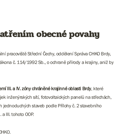
patřením obecné povahy
ální pracoviště Střední Čechy, oddělení Správa CHKO Brdy,
kona č. 114/1992 Sb., o ochraně přírody a krajiny, aniž by
III. a IV. zóny chráněné krajinné oblasti Brdy
, které
ek inženýrských sítí, fotovoltaických panelů na střechách,
h jednoduchých staveb podle Přílohy č. 2 stavebního
 a III. tohoto OOP.
 CHKO.