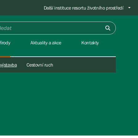
Další instituce resortu životního prostředí
írody
Aktuality a akce
Kontakty
 výstavba
Cestovní ruch