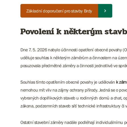
Základní doporučení pro stavby Brdy
Povolení k některým stav
Dne 7. 5. 2026 nabylo účinnosti opatření obecné povahy (OO
uděluje souhlas k některým záměrům a činnostem na území c
posuzovala předmětné záměry a činnosti jednotlivě ve správ
Souhlas tímto opatřením obecné povahy je udělován
k zám
nemohou mít vliv na zájmy ochrany přírody. Jedná se o povol
vybraných doplňkových staveb u rodinných domů a chat, op
zákona, podzemních staveb sítí technické infrastruktury či v
Ostatní stavební záměry nadále podléhají individuálnímu po