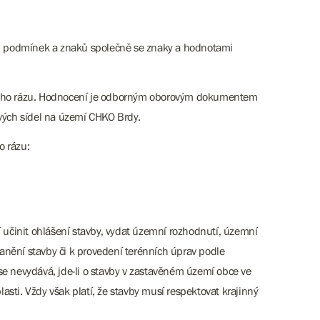
odních podmínek a znaků společně se znaky a hodnotami
inného rázu. Hodnocení je odborným oborovým dokumentem
vých sídel na území CHKO Brdy.
o rázu:
učinit ohlášení stavby, vydat územní rozhodnutí, územní
ranění stavby či k provedení terénních úprav podle
se nevydává, jde-li o stavby v zastavěném území obce ve
sti. Vždy však platí, že stavby musí respektovat krajinný