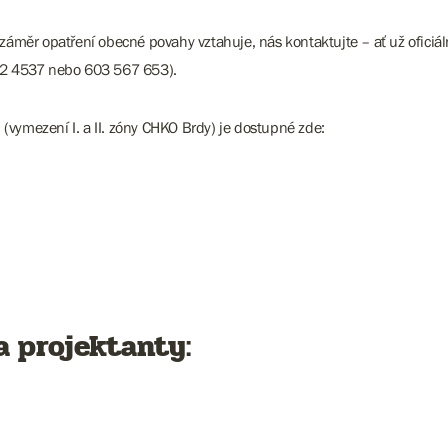
 záměr opatření obecné povahy vztahuje, nás kontaktujte – ať už ofici
42 4537 nebo 603 567 653).
(vymezení I. a II. zóny CHKO Brdy) je dostupné zde:
a projektanty: