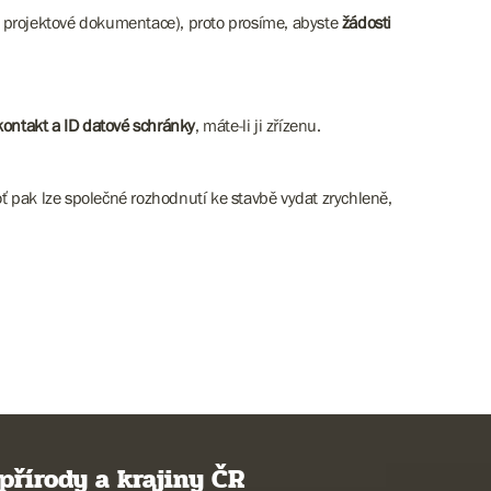
z projektové dokumentace), proto prosíme, abyste
žádosti
kontakt a ID datové schránky
, máte-li ji zřízenu.
oť pak lze společné rozhodnutí ke stavbě vydat zrychleně,
přírody a krajiny ČR