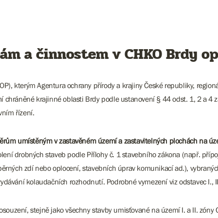
bám a činnostem v CHKO Brdy o
P), kterým Agentura ochrany přírody a krajiny České republiky, region
hráněné krajinné oblasti Brdy podle ustanovení § 44 odst. 1, 2 a 4 zá
ním řízení.
ěrům umístěným v zastavěném území a zastavitelných plochách na území 
ení drobných staveb podle Přílohy č. 1 stavebního zákona (např. přípoj
ěrných zdí nebo oplocení, stavebních úprav komunikací ad.), vybranýc
ydávání kolaudačních rozhodnutí. Podrobné vymezení viz odstavec I., II.
souzení, stejně jako všechny stavby umisťované na území I. a II. zóny