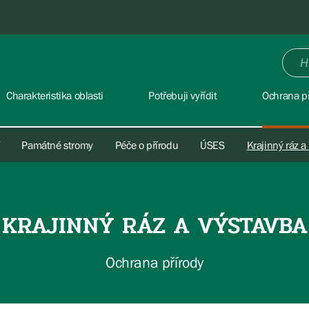
Charakteristika oblasti
Potřebuji vyřídit
Ochrana př
Památné stromy
Péče o přírodu
ÚSES
Krajinný ráz a
KRAJINNÝ RÁZ A VÝSTAVBA
Ochrana přírody