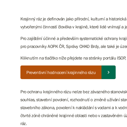
Krajinný ráz je definován jako přírodní, kulturní a historic
vytvořenými činností člověka v krajině, které lidé vnímají a je
Pro zajištění účinné a především systematické ochrany k
pro pracovníky AOPK ČR, Správy CHKO Brdy, ale také je úz
Kliknutím na tlačítko níže přejdete na stránky portálu ISOP
Preventivní hodnocení krajinného rázu
Pro ochranu krajinného rázu nelze bez závazného stanovis
souhlas, stavební povolení, rozhodnutí o změně užívání stav
stavebního zákona, povolení k nakládání s vodami a k vodn
čtvrté zóně chráněné krajinné oblasti nebo v zastavěném úz
ráz.