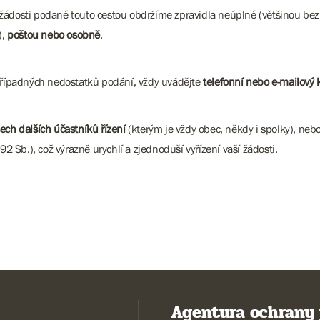
žádosti podané touto cestou obdržíme zpravidla neúplné (většinou be
),
poštou nebo osobně
.
 případných nedostatků podání, vždy uvádějte
telefonní nebo e-mailový 
ech dalších účastníků řízení
(kterým je vždy obec, někdy i spolky), neb
2 Sb.), což výrazně urychlí a zjednoduší vyřízení vaší žádosti.
Agentura ochrany 