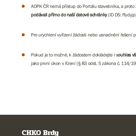
AOPK ČR nemá přístup do Portálu stavebníka, a proto 
podávali přímo do naší datové schránky
(ID DS: ffydyjp
Pro urychlení vyřízení žádosti nebo usnadnění řešení
Pokud je to možné, k žádostem dokládejte i s
ouhlas vš
jako první úkon v řízení (§ 83 odst. 5 zákona č. 114/199
CHKO Brdy