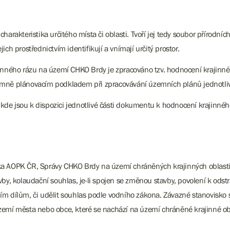
ká charakteristika určitého místa či oblasti. Tvoří jej tedy soubor přír
jich prostřednictvím identifikují a vnímají určitý prostor.
rajinného rázu na území CHKO Brdy je zpracováno tzv. hodnocení kraj
emně plánovacím podkladem při zpracovávání územních plánů jednotli
, kde jsou k dispozici jednotlivé části dokumentu k hodnocení krajinnéh
ka AOPK ČR, Správy CHKO Brdy na území chráněných krajinných oblastí 
by, kolaudační souhlas, je-li spojen se změnou stavby, povolení k odst
ím dílům, či udělit souhlas podle vodního zákona. Závazné stanovisko 
emí města nebo obce, které se nachází na území chráněné krajinné obla