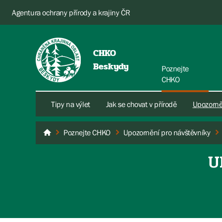
Agentura ochrany přírody a krajiny ČR
CHKO
Beskydy
Poznejte
CHKO
Tipy na výlet
Jak se chovat v přírodě
Upozorně
Poznejte CHKO
Upozornění pro návštěvníky
Beskydy
U