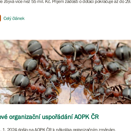
le zbývá více než 55 mil. Kč. Příjem žádostí o dotaci pokračuje až do 29
Celý článek
vé organizační uspořádání AOPK ČR
. 1. 2024 došlo na AOPK ČR k několika organizačním změnám.