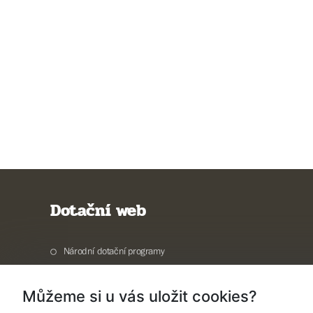
Dotační web
Národní dotační programy
Evropské dotační programy
Můžeme si u vás uložit cookies?
Příklady dobré praxe