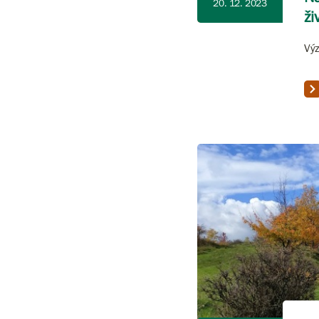
20. 12. 2023
ži
Výz