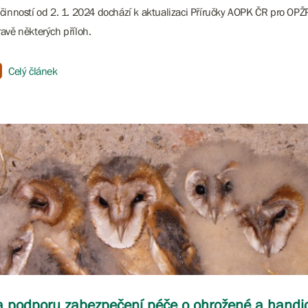
činností od 2. 1. 2024 dochází k aktualizaci Příručky AOPK ČR pro OP
avě některých příloh.
Celý článek
 podporu zabezpečení péče o ohrožené a hand