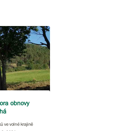
pora obnovy
íhá
ů ve volné krajině