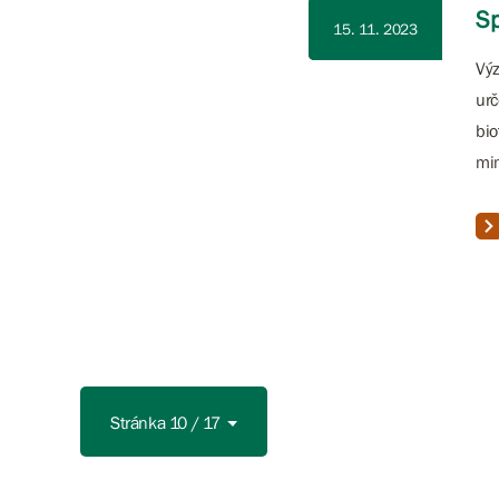
Sp
15. 11. 2023
Výz
urč
bio
mim
Stránka 10 / 17