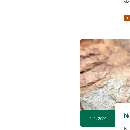
stá
No
1. 1. 2024
K 1