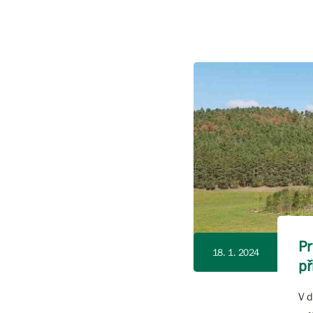
Pr
18. 1. 2024
př
V d