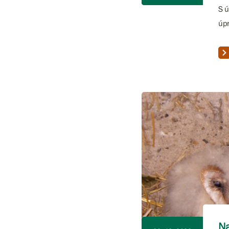
S ú
úpr
Na