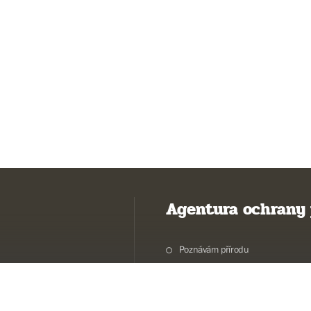
Agentura ochrany 
Poznávám přírodu
Potřebuji vyřídit
Chráníme přírodu a krajinu