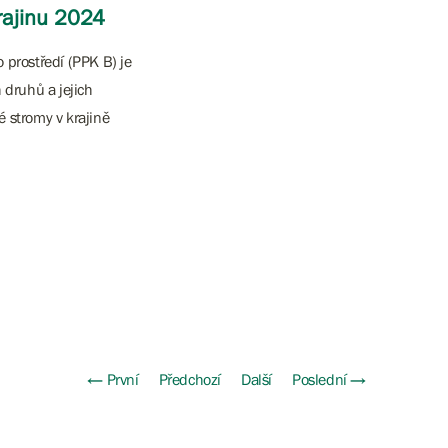
rajinu 2024
prostředí (PPK B) je
 druhů a jejich
é stromy v krajině
← První
Předchozí
Další
Poslední →