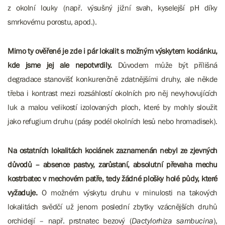
z okolní louky (např. výsušný jižní svah, kyselejší pH díky
smrkovému porostu, apod.).
Mimo ty ověřené je zde i pár lokalit s možným výskytem kociánku,
kde jsme jej ale nepotvrdily.
Důvodem může být přílišná
degradace stanovišť konkurenčně zdatnějšími druhy, ale někde
třeba i kontrast mezi rozsáhlostí okolních pro něj nevyhovujících
luk a malou velikostí izolovaných ploch, které by mohly sloužit
jako refugium druhu (pásy podél okolních lesů nebo hromadisek).
Na ostatních lokalitách kociánek zaznamenán nebyl ze zjevných
důvodů – absence pastvy, zarůstaní, absolutní převaha mechu
kostrbatec v mechovém patře, tedy žádné plošky holé půdy, které
vyžaduje.
O možném výskytu druhu v minulosti na takových
lokalitách svědčí už jenom poslední zbytky vzácnějších druhů
orchidejí – např. prstnatec bezový (
Dactylorhiza sambucina
),