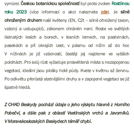
vymizel.
Českou botanickou společností
byl proto zvolen
Rostlinou
roku 2023
(více informací o akci naleznete
zde
). Je
silně
ohroženým druhem
naší květeny (EN, C2t – silně ohrožený taxon,
vzácný a ustupující), zákonem chráněn není. Roste ve světlých
listnatých lesích a borech, v lesních lemech, na pastvinách,
pasekách a při okrajích cest, v pásmu od nížin až do hor.
V nížinách je již vzácností, častěji jej najdeme ve vyšších
polohách. Pro svůj růst vyžaduje prosvětlená místa s nezapojenou
vegetací, ideální jsou plošky holé půdy. Kvete v květnu až červnu.
Po odkvětu přerůstá statnějšími druhy a v zapojené vegetaci se již
špatně hledá.
Z CHKO Beskydy pochází údaje o jeho výskytu hlavně z Horního
Pobečví, a dále pak z oblastí Vsetínských vrchů a Javorníků.
V Moravskoslezských Beskydech téměř chybí.