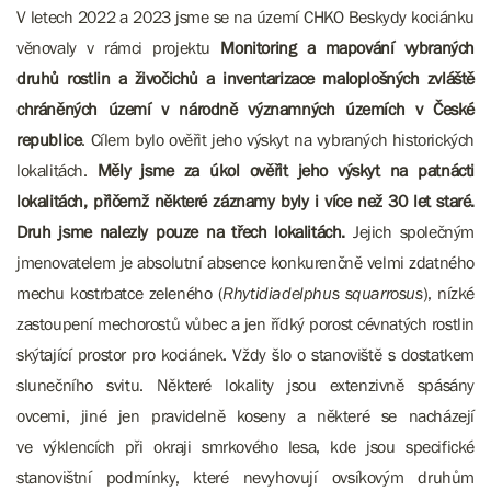
V letech 2022 a 2023 jsme se na území CHKO Beskydy kociánku
věnovaly v rámci projektu
Monitoring a mapování vybraných
druhů rostlin a živočichů a inventarizace maloplošných zvláště
chráněných území v národně významných územích v České
republice
. Cílem bylo ověřit jeho výskyt na vybraných historických
lokalitách.
Měly jsme za úkol ověřit jeho výskyt na patnácti
lokalitách, přičemž některé záznamy byly i více než 30 let staré.
Druh jsme nalezly pouze na třech lokalitách.
Jejich společným
jmenovatelem je absolutní absence konkurenčně velmi zdatného
mechu kostrbatce zeleného (
Rhytidiadelphus squarrosus
), nízké
zastoupení mechorostů vůbec a jen řídký porost cévnatých rostlin
skýtající prostor pro kociánek. Vždy šlo o stanoviště s dostatkem
slunečního svitu. Některé lokality jsou extenzivně spásány
ovcemi, jiné jen pravidelně koseny a některé se nacházejí
ve výklencích při okraji smrkového lesa, kde jsou specifické
stanovištní podmínky, které nevyhovují ovsíkovým druhům