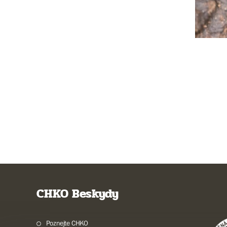
CHKO Beskydy
Poznejte CHKO