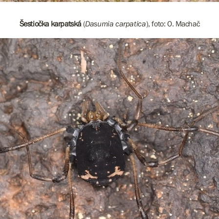
Šestiočka karpatská
(
Dasumia carpatica
), foto: O. Machač