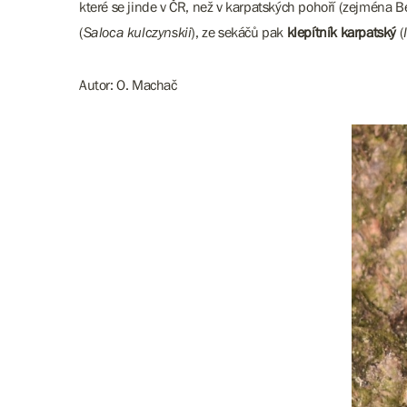
které se jinde v ČR, než v karpatských pohoří (zejména B
(
Saloca kulczynskii
), ze sekáčů pak
klepítník karpatský
(
Autor: O. Machač