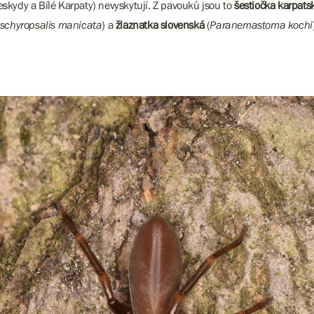
eskydy a Bílé Karpaty) nevyskytují. Z pavouků jsou to
šestiočka karpats
Ischyropsalis manicata
) a
žlaznatka slovenská
(
Paranemastoma kochi