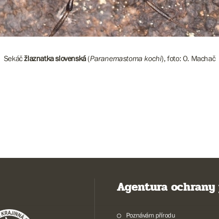
Sekáč
žlaznatka slovenská
(
Paranemastoma kochi
), foto: O. Machač
Agentura ochrany 
Poznávám přírodu