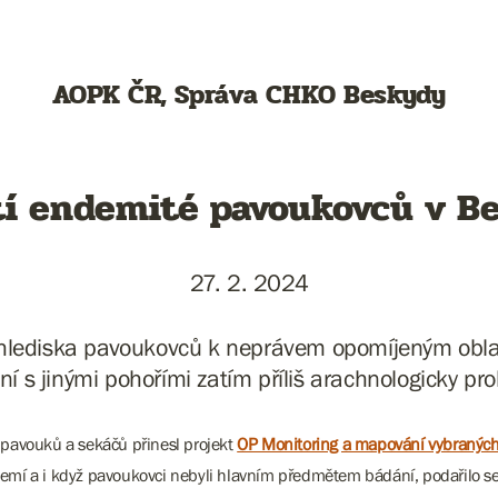
AOPK ČR, Správa CHKO Beskydy
tí endemité pavoukovců v B
27. 2. 2024
 hlediska pavoukovců k neprávem opomíjeným obl
í s jinými pohořími zatím příliš arachnologicky p
pavouků a sekáčů přinesl projekt
OP Monitoring a mapování vybranýc
mí a i když pavoukovci nebyli hlavním předmětem bádání, podařilo se