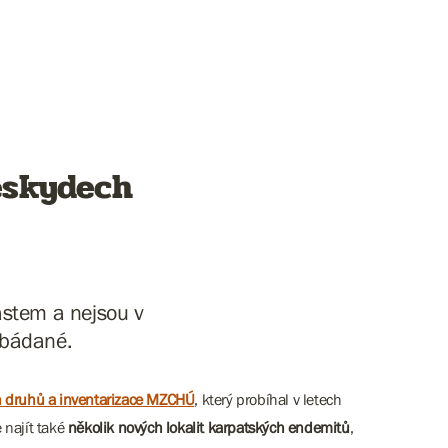
eskydech
astem a nejsou v
robádané.
h druhů a inventarizace MZCHÚ
, který probíhal v letech
 najít také
několik nových lokalit karpatských endemitů
,