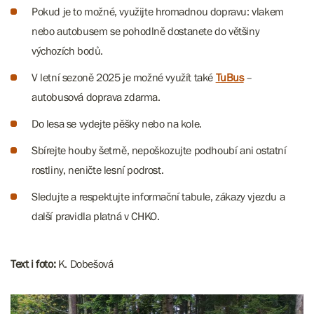
Pokud je to možné, využijte hromadnou dopravu: vlakem
nebo autobusem se pohodlně dostanete do většiny
výchozích bodů.
V letní sezoně 2025 je možné využít také
TuBus
–
autobusová doprava zdarma.
Do lesa se vydejte pěšky nebo na kole.
Sbírejte houby šetrně, nepoškozujte podhoubí ani ostatní
rostliny, neničte lesní podrost.
Sledujte a respektujte informační tabule, zákazy vjezdu a
další pravidla platná v CHKO.
Text i foto:
K. Dobešová