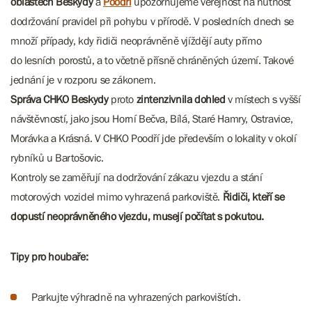
oblastech Beskydy
a
Poodří
upozorňujeme veřejnost na nutnost
dodržování pravidel při pohybu v přírodě. V posledních dnech se
množí případy, kdy řidiči neoprávněně vjíždějí auty přímo
do lesních porostů, a to včetně přísně chráněných území. Takové
jednání je v rozporu se zákonem.
Správa CHKO Beskydy
proto
zintenzivnila dohled
v místech s vyšší
návštěvností, jako jsou Horní Bečva, Bílá, Staré Hamry, Ostravice,
Morávka a Krásná. V CHKO Poodří jde především o lokality v okolí
rybníků u Bartošovic.
Kontroly se zaměřují na dodržování zákazu vjezdu a stání
motorových vozidel mimo vyhrazená parkoviště.
Řidiči, kteří se
dopustí neoprávněného vjezdu, musejí počítat s pokutou.
Tipy pro houbaře:
Parkujte výhradně na vyhrazených parkovištích.