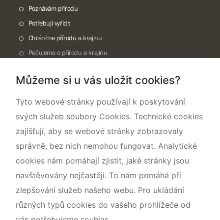
Poznávám přírodu
Potřebuji vyřídit
Chráníme přírodu a krajinu
Pečujeme o přírodu a krajinu
Dokumentujeme přírodu
Můžeme si u vás uložit cookies?
O nás
Tyto webové stránky používají k poskytování
svých služeb soubory Cookies. Technické cookies
zajišťují, aby se webové stránky zobrazovaly
správně, bez nich nemohou fungovat. Analytické
cookies nám pomáhají zjistit, jaké stránky jsou
navštěvovány nejčastěji. To nám pomáhá při
zlepšování služeb našeho webu. Pro ukládání
různých typů cookies do vašeho prohlížeče od
vás potřebujeme souhlas.