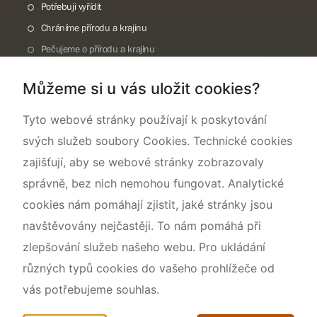
Potřebuji vyřídit
Chráníme přírodu a krajinu
Pečujeme o přírodu a krajinu
Dokumentujeme přírodu
Můžeme si u vás uložit cookies?
O nás
Tyto webové stránky používají k poskytování
svých služeb soubory Cookies. Technické cookies
zajišťují, aby se webové stránky zobrazovaly
správně, bez nich nemohou fungovat. Analytické
cookies nám pomáhají zjistit, jaké stránky jsou
navštěvovány nejčastěji. To nám pomáhá při
zlepšování služeb našeho webu. Pro ukládání
různých typů cookies do vašeho prohlížeče od
vás potřebujeme souhlas.
Mapa webu