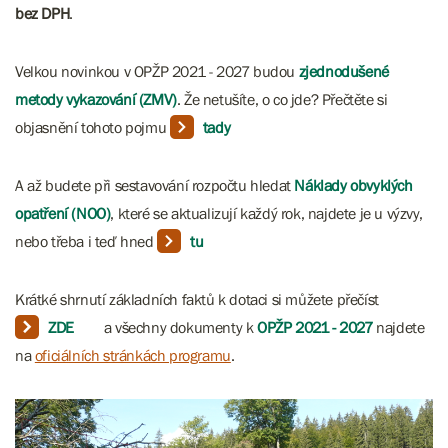
bez DPH
.
Velkou novinkou v OPŽP 2021 - 2027 budou
zjednodušené
metody vykazování
(ZMV)
. Že netušíte, o co jde? Přečtěte si
objasnění tohoto pojmu
tady
A až budete při sestavování rozpočtu hledat
Náklady obvyklých
opatření (NOO)
, které se aktualizují každý rok, najdete je u výzvy,
nebo třeba i teď hned
tu
Krátké shrnutí základních faktů k dotaci si můžete přečíst
ZDE
a všechny dokumenty k
OPŽP 2021 - 2027
najdete
na
oficiálních stránkách programu
.