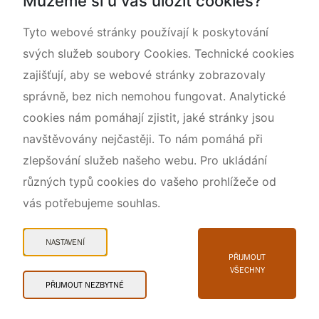
Můžeme si u vás uložit cookies?
O nás
Tyto webové stránky používají k poskytování
svých služeb soubory Cookies. Technické cookies
zajišťují, aby se webové stránky zobrazovaly
správně, bez nich nemohou fungovat. Analytické
cookies nám pomáhají zjistit, jaké stránky jsou
navštěvovány nejčastěji. To nám pomáhá při
zlepšování služeb našeho webu. Pro ukládání
různých typů cookies do vašeho prohlížeče od
vás potřebujeme souhlas.
Mapa webu
Prohlášení o přístupnosti
NASTAVENÍ
Cookies
PŘIJMOUT
VŠECHNY
Snadné čtení
PŘIJMOUT NEZBYTNÉ
© 2026 AOPK ČR