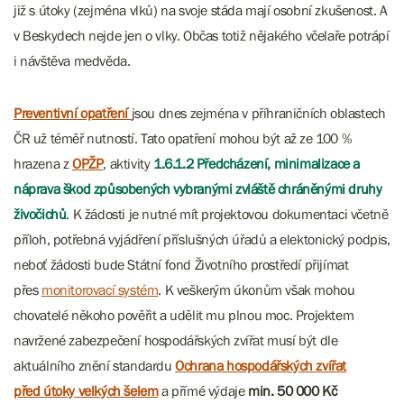
již s útoky (zejména vlků) na svoje stáda mají osobní zkušenost. A
v Beskydech nejde jen o vlky. Občas totiž nějakého včelaře potrápí
i návštěva medvěda.
Preventivní opatření
jsou dnes zejména v příhraničních oblastech
ČR už téměř nutností. Tato opatření mohou být až ze 100 %
hrazena z
OPŽP
, aktivity
1.6.1.2 Předcházení, minimalizace a
náprava škod způsobených vybranými zvláště chráněnými druhy
živočichů
. K žádosti je nutné mít projektovou dokumentaci včetně
příloh, potřebná vyjádření příslušných úřadů a elektonický podpis,
neboť žádosti bude Státní fond Životního prostředí přijímat
přes
monitorovací systém
. K veškerým úkonům však mohou
chovatelé někoho pověřit a udělit mu plnou moc. Projektem
navržené zabezpečení hospodářských zvířat musí být dle
aktuálního znění standardu
Ochrana hospodářských zvířat
před útoky velkých šelem
a přímé výdaje
min. 50 000 Kč